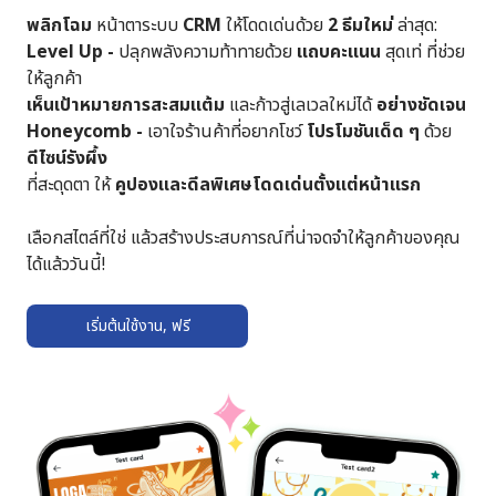
พลิกโฉม
หน้าตาระบบ
CRM
ให้โดดเด่นด้วย
2 ธีมใหม่
ล่าสุด:
Level Up -
ปลุกพลังความท้าทายด้วย
แถบคะแนน
สุดเท่ ที่ช่วย
ให้ลูกค้า
เห็นเป้าหมายการสะสมแต้ม
และก้าวสู่เลเวลใหม่ได้
อย่างชัดเจน
Honeycomb -
เอาใจร้านค้าที่อยากโชว์
โปรโมชันเด็ด ๆ
ด้วย
ดีไซน์รังผึ้ง
ที่สะดุดตา ให้
คูปองและดีลพิเศษโดดเด่นตั้งแต่หน้าแรก
เลือกสไตล์ที่ใช่ แล้วสร้างประสบการณ์ที่น่าจดจำให้ลูกค้าของคุณ
ได้แล้ววันนี้!
เริ่มต้นใช้งาน, ฟรี
➔